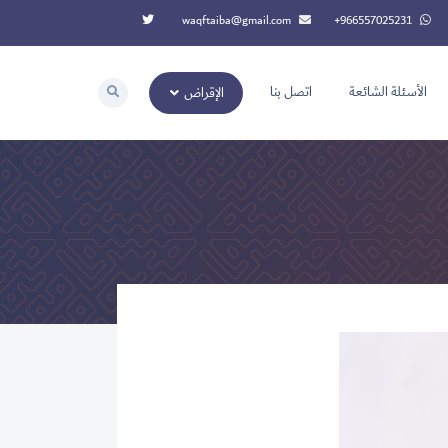
waqftaiba@gmail.com
‭+966557025231‬
الأسئلة الشائعة
اتصل بنا
الإقراض