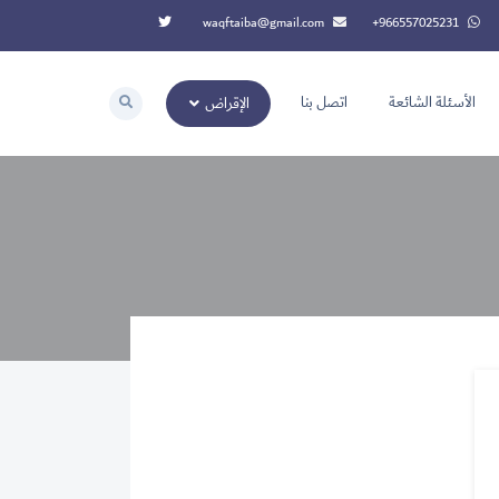
waqftaiba@gmail.com
‭+966557025231‬
الأسئلة الشائعة
اتصل بنا
الإقراض