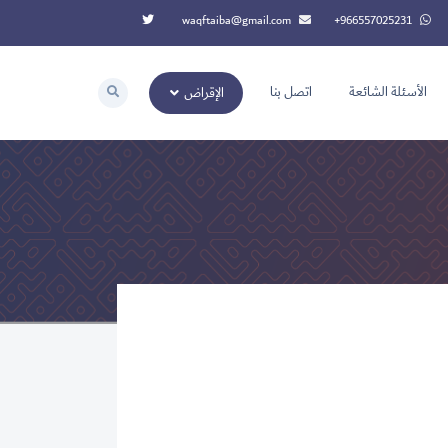
waqftaiba@gmail.com
‭+966557025231‬
الأسئلة الشائعة
اتصل بنا
الإقراض